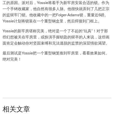
工的原因。派对后，Yossie将着手为新牢房安装合适的锁。作为
一个手铐收藏家，他自然有很多人脉。他很快就弄到了几把正宗
的监狱牢门锁。他收藏中的一把Folger-Adams锁，重量近6磅。
Yossie计划将锁装在一个重型钢盒里，然后焊接到门框上。
Yossie的新牢房堪称完美，绝对是一个了不起的“玩具”！对于那
些幻想被关在牢房里，或扮演手握钥匙的狱卒的人来说，这些画
面肯定会触动你对坚固束缚和无法逃脱的监禁的深层情欲渴望。
最后测试是Yossie把一个重型钢笼推到牢房里，看看效果如何。
绝对完美！
相关文章