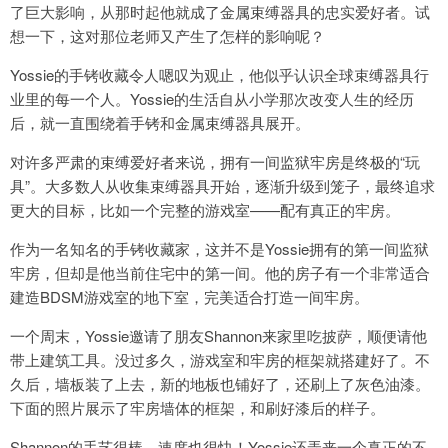
了巨大影响，从那时起他就成了金属束缚器具的忠实爱好者。试
想一下，这对那位老师又产生了怎样的影响呢？
Yossie的手铐收藏令人嗯叹为观止，他似乎认识全球束缚器具行
业里的每一个人。Yossie的生活自从小学那次改变人生的经历
后，就一直围绕着手铐和金属束缚器具展开。
对许多严肃的束缚爱好者来说，拥有一间监狱牢房是终极的“玩
具”。大多数人从收集束缚器具开始，逐渐升级到笼子，最终追求
更大的目标，比如一个完整的游戏室——配有真正的牢房。
作为一名知名的手铐收藏家，这并不是Yossie拥有的第一间监狱
牢房，但却是他当前住宅中的第一间。他的房子有一个非常适合
建造BDSM游戏室的地下室，完美适合打造一间牢房。
一个周末，Yossie邀请了朋友Shannon来家里吃披萨，顺便请他
带上建筑工具。没过多久，游戏室和牢房的框架就搭建好了。不
久后，墙板装了上去，新的地板也铺好了，还刷上了灰色油漆。
下面的照片展示了牢房墙体的框架，和刷好漆后的样子。
Shannon的手艺很棒，速度也很快！Yossie还弄来一个真正的不