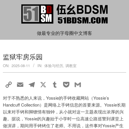
Skip
to
content
伍
做最专业的字母圈中文博客
Primary
幺
Navigation
监狱牢房乐园
Menu
BDSM
ON:
2025-08-11
IN:
体验与经历
,
调教室
Copy
Email
Telegram
X
Tumblr
Pocket
Gmail
Link
对于不熟悉的人来说，Yossie的手铐收藏网站（Yossie’s
Handcuff Collection）是网络上手铐信息的首要来源。Yossie长期
以来对手铐和脚镣情有独钟，从小就对这一主题表现出浓厚的兴
趣。据说，Yossie的兴趣始于小学时一位高速公路巡警到课堂上
做演讲，期间用手铐铐住了老师。不用说，这件事对Yossie产生