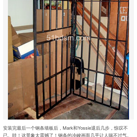
安装完最后一个钢条墙板后，Mark和Yossie退后几步，惊叹不
已。哇！这景象太震撼了！钢条的冷峻画面几乎让人喘不过气。