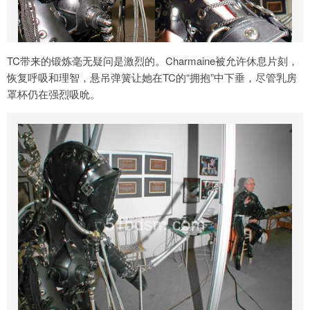
TC带来的锻炼毫无疑问是激烈的。Charmaine被允许休息片刻，
恢复呼吸和理智，悬吊弹簧让她在TC的“拥抱”中下垂，尽管乳房
罩杯仍在强烈吸吮。