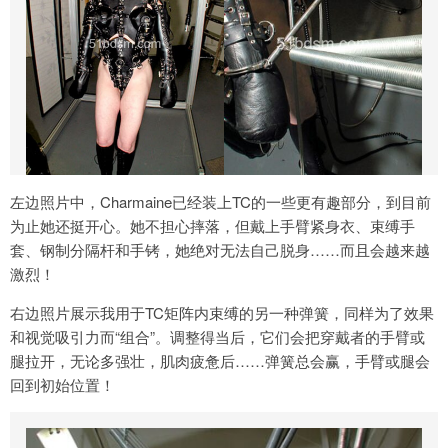
左边照片中，Charmaine已经装上TC的一些更有趣部分，到目前
为止她还挺开心。她不担心摔落，但戴上手臂紧身衣、束缚手
套、钢制分隔杆和手铐，她绝对无法自己脱身……而且会越来越
激烈！
右边照片展示我用于TC矩阵内束缚的另一种弹簧，同样为了效果
和视觉吸引力而“组合”。调整得当后，它们会把穿戴者的手臂或
腿拉开，无论多强壮，肌肉疲惫后……弹簧总会赢，手臂或腿会
回到初始位置！