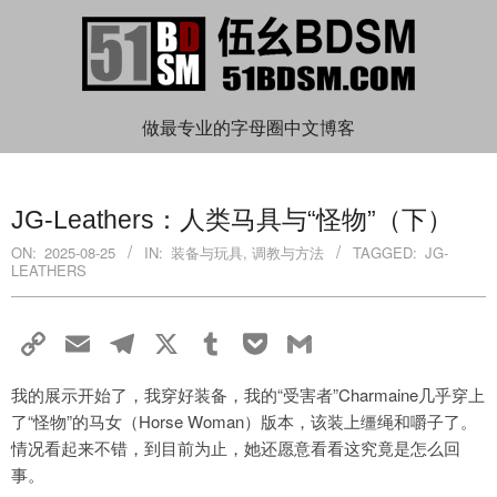
Skip
to
content
伍
做最专业的字母圈中文博客
Primary
幺
Navigation
JG-Leathers：人类马具与“怪物”（下）
Menu
BDSM
ON:
2025-08-25
IN:
装备与玩具
,
调教与方法
TAGGED:
JG-
LEATHERS
Copy
Email
Telegram
X
Tumblr
Pocket
Gmail
Link
我的展示开始了，我穿好装备，我的“受害者”Charmaine几乎穿上
了“怪物”的马女（Horse Woman）版本，该装上缰绳和嚼子了。
情况看起来不错，到目前为止，她还愿意看看这究竟是怎么回
事。