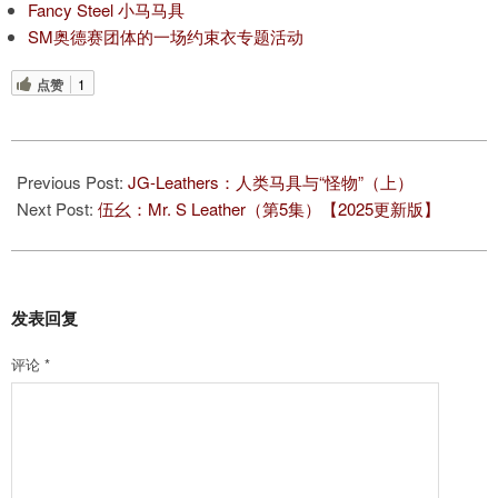
Fancy Steel 小马马具
SM奥德赛团体的一场约束衣专题活动
点赞
1
2025-
08-
Previous Post:
JG-Leathers：人类马具与“怪物”（上）
25
Next Post:
伍幺：Mr. S Leather（第5集）【2025更新版】
发表回复
评论
*