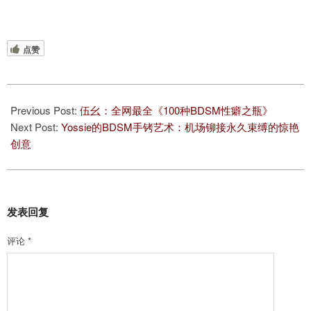
点赞
2025-
09-
Previous Post:
伍幺：全网最全《100种BDSM性癖之瓶》
05
Next Post:
Yossie的BDSM手铐艺术：机场铆接永久束缚的惊艳
创意
发表回复
评论
*