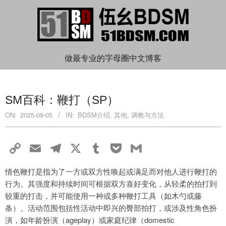
Skip
to
content
伍
做最专业的字母圈中文博客
Primary
幺
Navigation
SM百科：鞭打（SP）
Menu
BDSM
ON:
2025-09-05
IN:
BDSM介绍
,
其他
,
调教与方法
Copy
Email
Telegram
X
Tumblr
Pocket
Gmail
Link
情色鞭打是指为了一方或双方性唤起或满足而对他人进行鞭打的
行为。其强度和持续时间可根据双方喜好变化，从轻柔的拍打到
较重的打击，并可能使用一种或多种鞭打工具（如木勺或藤
条）。活动范围包括性活动中即兴的臀部拍打，或涉及性角色扮
演，如年龄扮演（ageplay）或家庭纪律（domestic