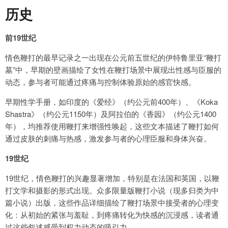
历史
前19世纪
情色鞭打的最早记录之一出现在公元前五世纪的伊特鲁里亚“鞭打
墓”中，早期的壁画描绘了女性在鞭打场景中展现出性感与臣服的
动态，参与者可能通过疼痛与控制体验原始的感官快感。
早期性学手册，如印度的《爱经》（约公元前400年）、《Koka
Shastra》（约公元1150年）及阿拉伯的《香园》（约公元1400
年），均推荐使用鞭打来增强性唤起，这些文本描述了鞭打如何
通过皮肤的刺痛与热感，激发参与者的心理臣服和身体兴奋。
19世纪
19世纪，情色鞭打的兴趣显著增加，特别是在法国和英国，以鞭
打文学和摄影的形式出现。众多限量版鞭打小说（现多归类为中
篇小说）出版，这些作品详细描绘了鞭打场景中接受者的心理变
化：从初始的紧张与羞耻，到疼痛转化为快感的沉浸感，读者通
过这些叙述感受到权力动态的吸引力。