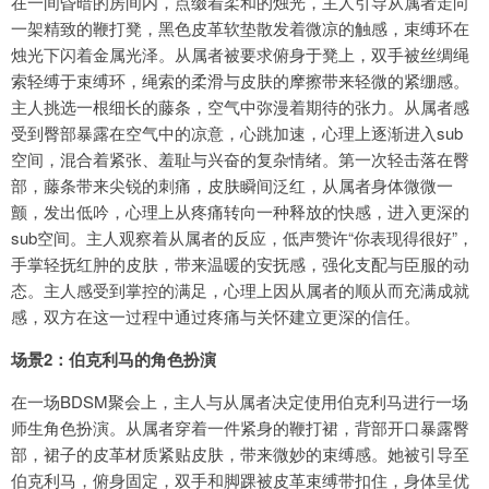
在一间昏暗的房间内，点缀着柔和的烛光，主人引导从属者走向
一架精致的鞭打凳，黑色皮革软垫散发着微凉的触感，束缚环在
烛光下闪着金属光泽。从属者被要求俯身于凳上，双手被丝绸绳
索轻缚于束缚环，绳索的柔滑与皮肤的摩擦带来轻微的紧绷感。
主人挑选一根细长的藤条，空气中弥漫着期待的张力。从属者感
受到臀部暴露在空气中的凉意，心跳加速，心理上逐渐进入sub
空间，混合着紧张、羞耻与兴奋的复杂情绪。第一次轻击落在臀
部，藤条带来尖锐的刺痛，皮肤瞬间泛红，从属者身体微微一
颤，发出低吟，心理上从疼痛转向一种释放的快感，进入更深的
sub空间。主人观察着从属者的反应，低声赞许“你表现得很好”，
手掌轻抚红肿的皮肤，带来温暖的安抚感，强化支配与臣服的动
态。主人感受到掌控的满足，心理上因从属者的顺从而充满成就
感，双方在这一过程中通过疼痛与关怀建立更深的信任。
场景2：伯克利马的角色扮演
在一场BDSM聚会上，主人与从属者决定使用伯克利马进行一场
师生角色扮演。从属者穿着一件紧身的鞭打裙，背部开口暴露臀
部，裙子的皮革材质紧贴皮肤，带来微妙的束缚感。她被引导至
伯克利马，俯身固定，双手和脚踝被皮革束缚带扣住，身体呈优