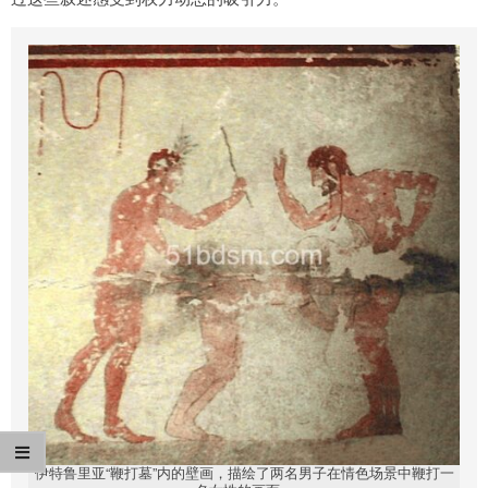
伊特鲁里亚“鞭打墓”内的壁画，描绘了两名男子在情色场景中鞭打一