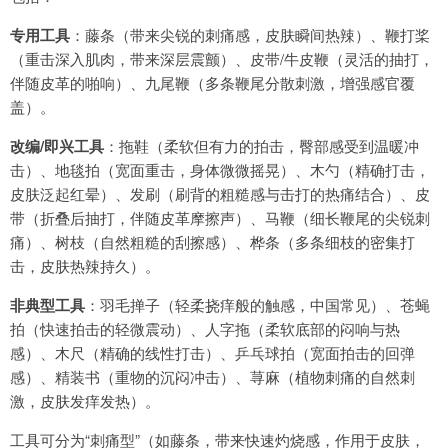
专用工具
：藤条（带来尖锐的刺痛感，皮肤瞬间热辣）、鞭打桨
（重击深入肌肉，带来深层震颤）、皮带/牛皮鞭（灵活的抽打，
伴随皮革的啪响）、九尾鞭（多条鞭尾分散刺激，增强感官覆
盖）。
改编/即兴工具
：拖鞋（柔软但有力的拍击，臀部感受到温暖冲
击）、地毯拍（宽面重击，身体微微摇晃）、木勺（精确打击，
皮肤泛起红晕）、发刷（刷背的粗糙感与击打的热痛结合）、皮
带（折叠后抽打，伴随皮革摩擦声）、马鞭（细长鞭尾的尖锐刺
痛）、树枝（自然粗糙的刮擦感）、桦条（多条细枝的密集打
击，皮肤热辣持久）。
非典型工具
：羽毛掸子（轻柔挠痒般的触感，中国常见）、苍蝇
拍（快速拍击的轻微震动）、人字拖（柔软底部的闷响与热
感）、木尺（精确的线性打击）、乒乓球拍（宽面拍击的回弹
感）、精装书（重物的沉闷冲击）、荨麻（植物刺痛的自然刺
激，皮肤发痒发热）。
工具可分为“刺痛型”（如藤条，带来快速灼烧感，作用于皮肤，