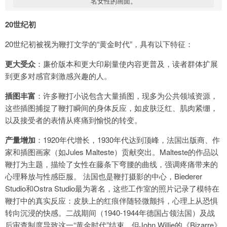
名女性的画面。
20世纪初
20世纪初被视为鞭打文学的“黄金时代”，具有以下特征：
更大受众
：廉价版本和更大印刷量使内容更普及，读者群体扩展
到更多对感官刺激感兴趣的人。
插图丰富
：许多鞭打小说包含大量插图，现多为公共领域资源，
这些插图捕捉了鞭打瞬间的身体反应，如皮肤泛红、肌肉紧绷，
以及接受者的表情从疼痛到愉悦的转变。
产量增加
：1920年代增长，1930年代达到顶峰，法国出版商、作
家和插图画家（如Jules Malteste）贡献突出。Malteste的作品以
鞭打为主题，描绘了女性在藤条下弯腰的曲线，强调疼痛带来的
心理释放与性感臣服。 法国也是鞭打摄影的中心，Biederer
Studio和Ostra Studio最为著名，这些工作室的照片记录了模特在
鞭打中的真实反应：皮肤上的红痕伴随轻微颤抖，心理上从恐惧
转向沉浸的快感。二战期间（1940-1944年德国占领法国）及战
后审查制度导致这一“黄金时代”结束，但John Willie的《Bizarre》