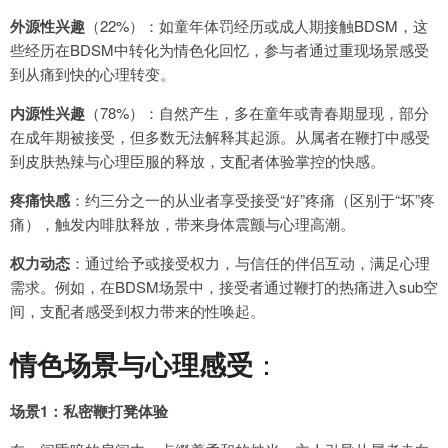
外源性兴趣
（22%）：如童年体罚经历或成人期接触BDSM，这
些经历在BDSM中转化为情色化回忆，参与者通过重现场景感受
到从痛到快的心理转变。
内源性兴趣
（78%）：自然产生，多在童年或青春期显现，部分
在成年期被接受，但多数无法解释其起源。从属者在鞭打中感受
到皮肤热辣与心理臣服的释放，支配者体验掌控的快感。
疼痛快感
：约三分之一的从业者享受接受“好”疼痛（区别于“坏”疼
痛），触发内啡肽释放，带来身体震颤与心理高潮。
权力动态
：通过给予或接受权力，与信任的伴侣互动，满足心理
需求。例如，在BDSM场景中，接受者通过鞭打的热痛进入sub空
间，支配者感受到权力带来的性唤起。
情色场景与心理感受
：
场景1：私密鞭打凳体验