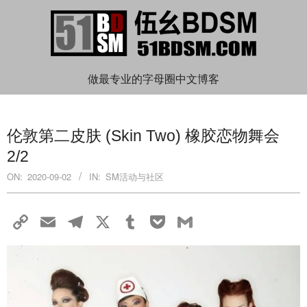
Skip
to
content
伍
做最专业的字母圈中文博客
Primary
幺
Navigation
伦敦第二皮肤 (Skin Two) 橡胶恋物舞会
Menu
2/2
BDSM
ON:
2020-09-02
IN:
SM活动与社区
Copy
Email
Telegram
X
Tumblr
Pocket
Gmail
Link