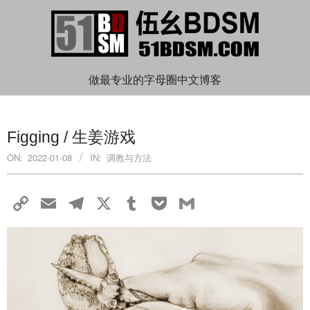
Skip
to
content
伍
做最专业的字母圈中文博客
Primary
幺
Navigation
Figging / 生姜游戏
Menu
BDSM
ON:
2022-01-08
IN:
调教与方法
Copy
Email
Telegram
X
Tumblr
Pocket
Gmail
Link