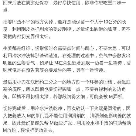
回来后放在阴凉处保存，最好尽快使用，除非你想吃重口味一
点。
把姜凹凸不平的地方切掉，最好是能保留一个大于10公分的长
度，利用削皮器把剩余的姜皮削掉，尽量切出圆滑的弧度，但不
要把肉都切光弄得太细。
生姜都是纤维，切形状时会需要点时间与耐心，不要太急，可以
利用冷水沖洗掉那些碎渣渣。在处理的过程中，空气中会散发出
明显的生姜香气，如果让 M在旁边翘著屁股一边看一边等待，香
味就像是在预告著等会要发生的事，另有一番情趣。
最后用小刀在底部约三分之一的地方刻一个环状的凹槽，类似肛
塞的底座，所以凹槽也要切得圆弧一点，不要有锐利的边边角
角。凹槽不用切得太深，若那段切得太细，可能会被 M弄断。
切好完成后，用冷水沖洗乾净，再次确认一下尖端是圆滑的，因
为把姜放入 M的肛门是不能使用润滑剂的，润滑剂会影响姜的效
果。因此最好是能先帮 M做些扩张，利用冷水和手指的辅助帮助
M放松，慢慢把姜放进去。