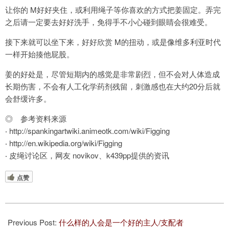
让你的 M好好夹住，或利用绳子等你喜欢的方式把姜固定。弄完
之后请一定要去好好洗手，免得手不小心碰到眼睛会很难受。
接下来就可以坐下来，好好欣赏 M的扭动，或是像维多利亚时代
一样开始揍他屁股。
姜的好处是，尽管短期内的感觉是非常剧烈，但不会对人体造成
长期伤害，不会有人工化学药剂残留，刺激感也在大约20分后就
会舒缓许多。
◎ 参考资料来源
‧ http://spankingartwiki.animeotk.com/wiki/Figging
‧ http://en.wikipedia.org/wiki/Figging
‧ 皮绳讨论区，网友 novikov、k439pp提供的资讯
点赞
2022-
01-
Previous Post:
什么样的人会是一个好的主人/支配者