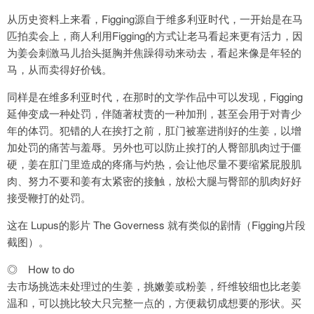
从历史资料上来看，Figging源自于维多利亚时代，一开始是在马
匹拍卖会上，商人利用Figging的方式让老马看起来更有活力，因
为姜会刺激马儿抬头挺胸并焦躁得动来动去，看起来像是年轻的
马，从而卖得好价钱。
同样是在维多利亚时代，在那时的文学作品中可以发现，Figging
延伸变成一种处罚，伴随著杖责的一种加刑，甚至会用于对青少
年的体罚。犯错的人在挨打之前，肛门被塞进削好的生姜，以增
加处罚的痛苦与羞辱。另外也可以防止挨打的人臀部肌肉过于僵
硬，姜在肛门里造成的疼痛与灼热，会让他尽量不要缩紧屁股肌
肉、努力不要和姜有太紧密的接触，放松大腿与臀部的肌肉好好
接受鞭打的处罚。
这在 Lupus的影片 The Governess 就有类似的剧情（Figging片段
截图）。
◎ How to do
去市场挑选未处理过的生姜，挑嫩姜或粉姜，纤维较细也比老姜
温和，可以挑比较大只完整一点的，方便裁切成想要的形状。买