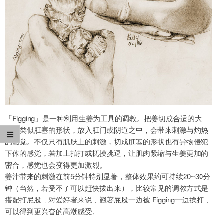
「Figging」是一种利用生姜为工具的调教。把姜切成合适的大
小，类似肛塞的形状，放入肛门或阴道之中，会带来刺激与灼热
的感觉。不仅只有肌肤上的刺激，切成肛塞的形状也有异物侵犯
下体的感觉，若加上拍打或抚摸挑逗，让肌肉紧缩与生姜更加的
密合，感觉也会变得更加激烈。
姜汁带来的刺激在前5分钟特别显著，整体效果约可持续20~30分
钟（当然，若受不了可以赶快拔出来），比较常见的调教方式是
搭配打屁股，对爱好者来说，翘著屁股一边被 Figging一边挨打，
可以得到更兴奋的高潮感受。