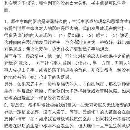
其实我这里想说，和性别真的没有太大关系，楼主倒是可以注意
面。
1、原生家庭的影响是深渊持久的，生活中形成的观念和思维方式
有提到过原生家庭对人的影响是巨大的。我们发展成现在的性格
很多受虐倾向的人表现为：（1）爱幻想；（2）感性；（3）缺乏
这种倾向在逐渐地发展过程中，也会渐渐演变为一种癖好。就比
容易形成：我这么爱你，你为什么还要和我分手的观念。
然而在下一段恋情中，他（她）可能会对新的恋人继续保持之前的
弃我”的观念，一方面让当事人感到十分伤心，另一方面，周围人
事人先提出分手，或者扮演了施虐者的角色，则会觉得有一种没有
的地位被他（她）抢走了的失落感。
另外，如果家庭中有一位特别强势的人，向自己施压，那么这种
生有一种反叛的意愿，而女孩则大多选择接受或者暂时掩藏。如
受虐的出发点之一就是没有安全感。
2、潜意识。很多时候社会给我们带来一些无可考据又无法改变的
异就一定是被抛弃、没有人爱了。等等。受虐倾向的人甚至会在
想种种情节（如：如果我被老板骂我该怎么办，如果我父母不要
或者在以后的生活中根本不会发生的。但大脑中一旦产生这种意