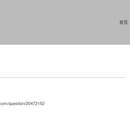
Primary
首页
Navigation
Menu
question/20472152