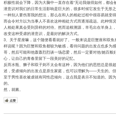
积极性就会下降，因为大脑中一直存在着“无论我做得如何，都会
潜意识对我们的日常生活影响是巨大的，很多时候它发生于无形
一种别人要伤害我的想法，那么在和人的相处过程中很容易就变
而会令对方以为当事人不喜欢这种相处方式而逐渐疏远。此种情
人相处果真会受到异样的对待。然而追根溯源，羊毛出在羊身上
改变这种受虐的潜意识，是最好的解决方式。
3、关于星座嘛，这个随便看看就好了。一般来说是巨蟹座和双鱼
样说呢？因为巨蟹和双鱼都较为敏感，看待问题的出发点也多为感
哥，然后可能和他轰轰烈烈谈一场恋爱，然后一定要对他/她百般
心，让自己的青春里留下一段美好的记忆。
反而水瓶、狮子和双子则不太会有这种，因为他们的思想总是很
述，受虐倾向的出发点是原生家庭，也可以理解为——天生的。
至于男性喜欢被虐就有同性恋倾向，这点我是表示不知道的。因为
的。
然，就酱。
点赞