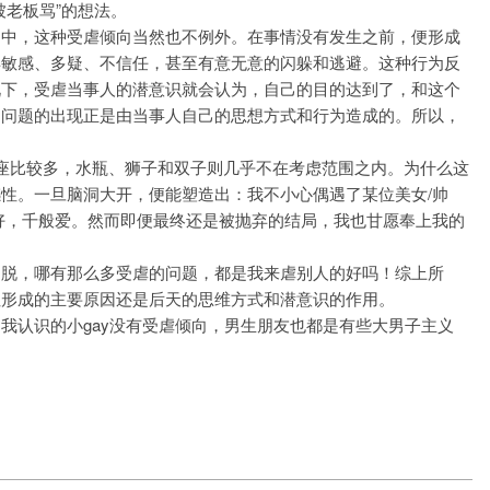
被老板骂”的想法。
之中，这种受虐倾向当然也不例外。在事情没有发生之前，便形成
得敏感、多疑、不信任，甚至有意无意的闪躲和逃避。这种行为反
况下，受虐当事人的潜意识就会认为，自己的目的达到了，和这个
，问题的出现正是由当事人自己的思想方式和行为造成的。所以，
座比较多，水瓶、狮子和双子则几乎不在考虑范围之内。为什么这
性。一旦脑洞大开，便能塑造出：我不小心偶遇了某位美女/帅
好，千般爱。然而即便最终还是被抛弃的结局，我也甘愿奉上我的
超脱，哪有那么多受虐的问题，都是我来虐别人的好吗！综上所
但形成的主要原因还是后天的思维方式和潜意识的作用。
我认识的小gay没有受虐倾向，男生朋友也都是有些大男子主义