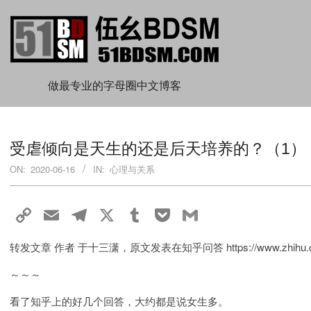
Skip
to
content
伍
做最专业的字母圈中文博客
幺
受虐倾向是天生的还是后天培养的？（1）
BDSM
ON:
2020-06-16
IN:
心理与关系
Copy
Email
Telegram
X
Tumblr
Pocket
Gmail
Link
转发文章 作者 于十三潇，原文发表在知乎问答 https://www.zhihu.com/
～～～
看了知乎上的好几个回答，大约都是说女生多。