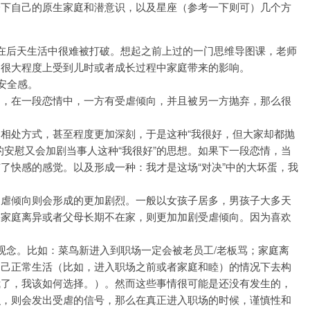
一下自己的原生家庭和潜意识，以及星座（参考一下则可）几个方
在后天生活中很难被打破。想起之前上过的一门思维导图课，老师
，很大程度上受到儿时或者成长过程中家庭带来的影响。
安全感。
如，在一段恋情中，一方有受虐倾向，并且被另一方抛弃，那么很
相处方式，甚至程度更加深刻，于是这种“我很好，但大家却都抛
的安慰又会加剧当事人这种“我很好”的思想。如果下一段恋情，当
了快感的感觉。以及形成一种：我才是这场“对决”中的大坏蛋，我
受虐倾向则会形成的更加剧烈。一般以女孩子居多，男孩子大多天
果家庭离异或者父母长期不在家，则更加加剧受虐倾向。因为喜欢
观念。比如：菜鸟新进入到职场一定会被老员工/老板骂；家庭离
自己正常生活（比如，进入职场之前或者家庭和睦）的情况下去构
我了，我该如何选择。）。然而这些事情很可能是还没有发生的，
识，则会发出受虐的信号，那么在真正进入职场的时候，谨慎性和